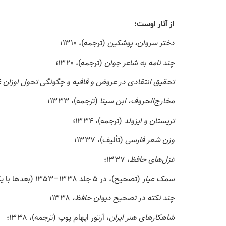
از آثار اوست:
دختر سروان، پوشکین
(ترجمه)، ۱۳۱۰؛
چند نامه به شاعر جوان
(ترجمه)، ۱۳۲۰؛
تحقیق انتقادی در عروض و قافیه و چگونگی تحول اوزان 
مخارج‌الحروف، ابن سینا
(ترجمه)، ۱۳۳۳؛
تریستان و ایزولد
(ترجمه)، ۱۳۳۴؛
وزن شعر فارسی
(تألیف)، ۱۳۳۷؛
غزل‌های حافظ
، ۱۳۳۷؛
سمک عیار
(تصحیح)، در ۵ جلد ۱۳۳۸–۱۳۵۳ (بعدها با یک جلد در شرح اسامی و توضیحات با عنوان «شهر سمک»)؛
چند نکته در تصحیح دیوان حافظ،
۱۳۳۸؛
شاهکارهای هنر ایران
، آرتور اپهام پوپ (ترجمه)، ۱۳۳۸؛