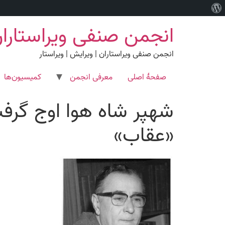
درباره
رش
وردپرس
انجمن صنفی ویراستارا
ه
حتوا
انجمن صنفی ویراستاران | ویرایش | ویراستار
صفحۀ اصلی
معرفی انجمن
کمیسیون‌ها
شهپر شاه هوا اوج گرفت
«عقاب»