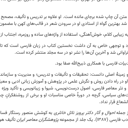
 و ۱۲۰ مقاله و خطابه‌هایی که متن آن چاپ شده برجای مانده است. او علاوه بر تدریس و ت
شد بهترین گواه از استادی او در سرودن شعر در قالب‌های کهن با مضمون‌
زیبایی کلام، خوش‌آهنگی، استفاده از واژه‌های ساده و روزمره، اجتناب از 
 و توجهی خاص به آن داشت نخستین کتاب در زبان فارسی است که تاریخ ا
اوانی شد و آخرینِ آن‌ها را نشر نو در سه مجلد منتشر کرده است.
بیات فارسی
با همکاری ذبیح‌الله صفا بود.
 زمینۀ اصلی دانست: تحقیقات و تألیفات و تدریس؛ و مدیریت و سازماندهی
ش او در راه دادن روش و نگرش علمی در پژوهش و آموزش زبانی ‌ادبی و مع
ن و نثر معاصر فارسی، اصول درست‌نویسی، شیوا و زیبانویسی و تأکید ویژه
ای سیاسی، گرچه در دورۀ خاصی مناسبات او و برخی از روشنفکرانِ چپ آن 
عاع قرار نداد.
ز جمله
احوال و آثار دکتر پرویز ناتل خانلری
به کوشش منصور رستگار فسایی (۷۹
ک جلد از مجموعه
پژوهشگران معاصر ایران
تألیف هوش