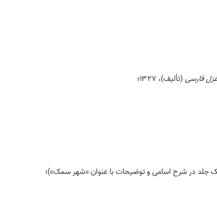
غزل
فارسی
(تألیف)، ۱۳۲۷؛