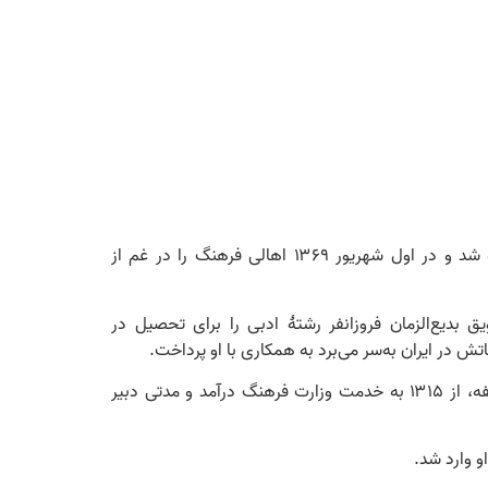
پرویز ناتِل خانلری، ادیب، دولتمرد، زبان‌شناس، ادب‌پژوه، مترجم، و شاعر معاصر ایرانی است که در اسفند ۱۲۹۲ در تهران زاده شد و در اول شهریور ۱۳۶۹ اهالی فرهنگ را در غم از
 بدیع‌الزمان فروزانفر رشتۀ ادبی را برای تحصیل در
در ۱۳۱۴ از دانشکدۀ ادبیات دانشگاه تهران مدرک کارشناسی زبان و ادبیات فارسی گرفت. پس از دورۀ آموزشیِ خدمت نظام وظیفه، از ۱۳۱۵ به خدمت وزارت فرهنگ درآمد و مدتی دبیر