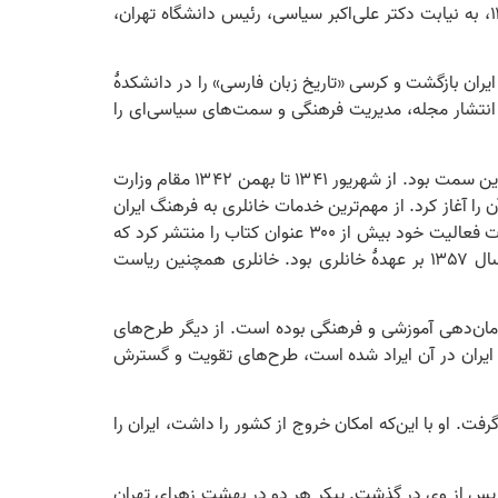
را تأسیس کرد. در ۱۳۲۵، به نیابت دکتر علی‌اکبر سیاسی، رئیس دانشگاه تهران،
۱۳ برای تحصیل و مطالعه در رشتۀ زبان‌شناسی به دانشگاه سوربن رفت و سه سال تحصیل و پژوهش کرد. در ۱۳۲۹ به ایران بازگشت و کرسی «تاریخ زبان فارسی» را در دانشکدۀ
لاوه بر تحقیق، تألیف ، تدریس و انتشار مجله، مدیریت فرهنگی و سمت‌های سیاسی‌ای را
پرویز ناتل خانلری در سال ۱۳۳۴ معاون وزارت کشور شد. از همان دوران، سناتور انتصابیِ مازندران شد و چند دوره تا سال ۱۳۵۷ در این سمت بود. از شهریور ۱۳۴۱ تا بهمن ۱۳۴۲ مقام وزارت
را آغاز کرد. از مهم‌ترین خدمات خانلری به فرهنگ ایران
تأسیس «بنیاد فرهنگ ایران» با جلب همکاری عده‌ای از پژوهشگران بود که در سال ۱۳۴۴ آغاز به کار کرد. بنیاد فرهنگ ایران در مدت فعالیت خود بیش از ۳۰۰ عنوان کتاب را منتشر کرد که
بیشتر آن‌ها متون و تحقیقات مهمی از جنبه‌های مختلف ادبی و تاریخی و علمی بود. ریاست بنیاد فرهنگ از ابتدای تأسیس تا سال ۱۳۵۷ بر عهدۀ خانلری بود. خانلری همچنین ریاست
امان‌دهی آموزشی و فرهنگی بوده است. از دیگر طرح‌های
خ ایران در آن ایراد شده است، طرح‌های تقویت و گسترش
هی کناره گرفت. او با این‌که امکان خروج از کشور را داشت، ایران را
مسرش زهرا خانلری نیز شش ماه پس از وی در گذشت. پیکر هر دو در بهشت زهرای تهران