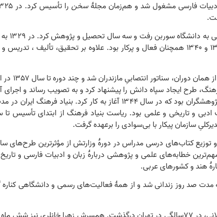
سخن
فت.
در سال ۲۷
ادبیات دانشگاه تهران پایه‌گذاری کرد. او در دهه‌های ۱۳۳۰ و ۱۳۴۰ همچنان فعال و پرکار بود. ع
هنگ، طرح ایجاد سپاه دانش را پیشنهاد کرد و به تصویب رساند و اجرای آن 
رکلیِ سازمان پیکار با بی‌سوادی را برعهده گرفت.
و توزیع کتاب‌های درسی مدراس در دورۀ وزارتش از مؤثرترین طرح‌های س
مهم‌ترین خطابه‌های علمی و پژوهشی دربارۀ زبان و ادبیات فارسی و تاری
قارۀ هند و کشورهای عربی.
 (۱۳۵۷)، پرویز ناتل خانلری به مدت صد روز زندانی شد و از همۀ فعالیت‌های رسمی و دانشگا
خانلری در اول شهریور ۱۳۶۹، پس از یک دورۀ بیماری طولانی، در ۷۷سالگی در تهران درگذشت. ه