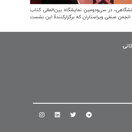
 دانشگاهی» روز پنجشنبه ۱۲ اردیبهشت ۱۳۹۸، در سالن ناشران دانشگاهی، در سی‌ودومین نمایشگاه بین‌المللی کتاب
انجمن صنفی ویراستاران که برگزارکنندۀ این نشست
انی