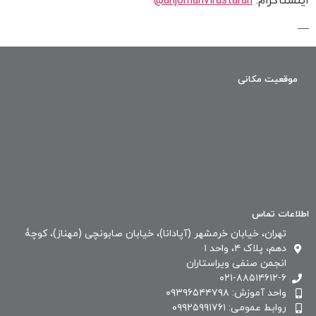
اینستاگرام:
anjomanvirastaran@
—
موقعیت مکانی
اطلاعات تماس
تهران، خیابان خرمشهر (آپادانا)، خیابان صابونچی (مهناز)، کوچۀ
دهم، پلاک ۴، واحد ۱
انجمن صنفی ویراستاران
۰۲۱-۸۸۵۱۴۶۱۲-۶
واحد آموزش: ۰۹۳۹۶۵۴۴۷۹۸
روابط عمومی: ۰۹۹۲۵۹۹۱۷۶۱