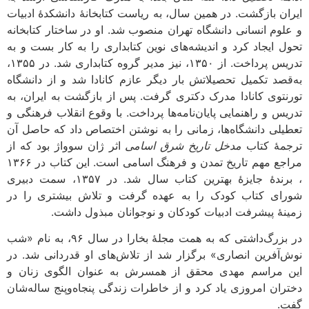
ایران بازگشت. در همین سال، به ریاست کتابخانۀ دانشکدۀ ادبیات
و علوم انسانی دانشگاه تهران منصوب شد. او در ساختار کتابخانه
تحول ایجاد کرد و اندیشه‌های نوین کتابداری را به کار بست و به
تدریس پرداخت. از ۱۳۵۰، نیز مدیر گروه کتابداری شد. در ۱۳۵۵،
به‌قصد تکمیل تحصیلاتش بار دیگر عازم کانادا شد و از دانشگاه
تورنتوی کانادا مدرک دکتری گرفت. پس از بازگشت به ایران، به
تدریس و راهنمایی پایان‌نامه‌ها پرداخت. با وقوع انقلاب فرهنگی و
تعطیلی دانشگاه‌ها، زمانی را به نوشتن اختصاص داد که حاصل آن
ترجمۀ کتاب
مدخل تاریخ شرق اسامی
اثر ژان سوواژ بود که از
مراجع مهم تاریخ تمدن و فرهنگ اسامی است. این کتاب در ۱۳۶۶
، برندۀ جایزۀ بهترین کتاب سال شد. در ۱۳۵۷، سمت دبیری
شورای کتاب کودک را به عهده گرفت و تلاش بیشتری را در
زمینۀ پیشرفت ادبیات کودکان و نوجوانان مبذول داشت.
در بزرگ‌داشتی که به همت مجلۀ بخارا در سال ۹۶، به نام «شب
نوش‌آفرین انصاری» برگزار شد از تلاش‌های او قدردانی شد. در
این مراسم مهدی محقق از همسرش به عنوان الگوی زنان و
دختران امروزی یاد کرد و از خاطرات زندگی پنجاه‌وپنج ساله‌شان
گفت.