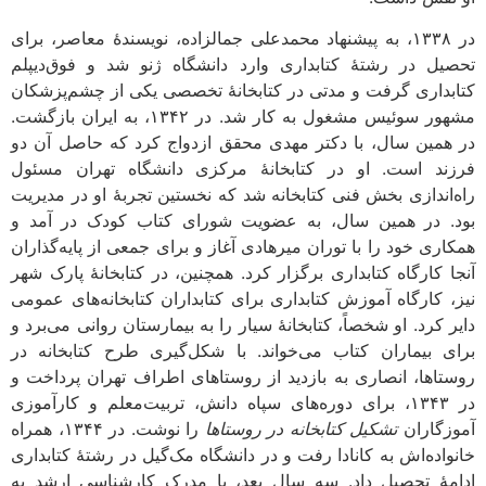
در ۱۳۳۸، به پیشنهاد محمدعلی جمالزاده، نویسندۀ معاصر، برای
تحصیل در رشتۀ کتابداری وارد دانشگاه ژنو شد و فوق‌دیپلم
کتابداری گرفت و مدتی در کتابخانۀ تخصصی یکی از چشم‌پزشکان
مشهور سوئیس مشغول به کار شد. در ۱۳۴۲، به ایران بازگشت.
در همین سال، با دکتر مهدی محقق ازدواج کرد که حاصل آن دو
فرزند است. او در کتابخانۀ مرکزی دانشگاه تهران مسئول
راه‌اندازی بخش فنی کتابخانه شد که نخستین تجربۀ او در مدیریت
بود. در همین سال، به عضویت شورای کتاب کودک در آمد و
همکاری خود را با توران میرهادی آغاز و برای جمعی از پایه‌گذاران
آنجا کارگاه کتابداری برگزار کرد. همچنین، در کتابخانۀ پارک شهر
نیز، کارگاه آموزش کتابداری برای کتابداران کتابخانه‌های عمومی
دایر کرد. او شخصاً، کتابخانۀ سیار را به بیمارستان روانی می‌برد و
برای بیماران کتاب می‌خواند. با شکل‌گیری طرح کتابخانه در
روستاها، انصاری به بازدید از روستاهای اطراف تهران پرداخت و
در ۱۳۴۳، برای دوره‌های سپاه دانش، تربیت‌معلم و کارآموزی
آموزگاران
تشکیل کتابخانه در روستاها
را نوشت. در ۱۳۴۴، همراه
خانواده‌اش به کانادا رفت و در دانشگاه مک‌گیل در رشتۀ کتابداری
ادامۀ تحصیل داد. سه سال بعد، با مدرک کارشناسی ارشد به