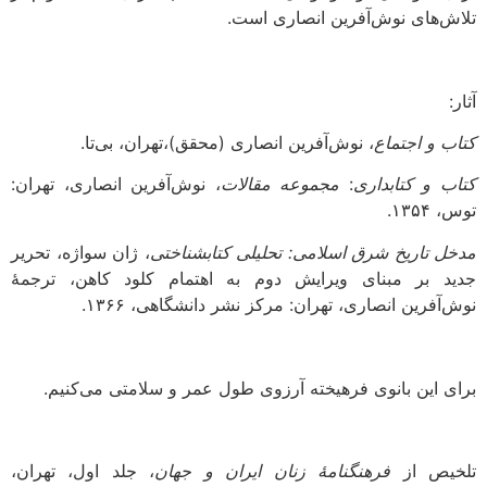
تلاش‌های نوش‌آفرین انصاری است.
آثار:
ک‍ت‍اب‌ و اج‍ت‍م‍اع‌
، ن‍وش‌آف‍ری‍ن‌ ان‍ص‍اری‌ (م‍ح‍ق‍ق‌)،تهران، بی‌تا.
ک‍ت‍اب‌ و ک‍ت‍اب‍داری‌
:
م‍ج‍م‍وع‍ه‌ م‍ق‍الات
، ن‍وش‌آف‍ری‍ن‌ ان‍ص‍اری‌، ت‍ه‍ران:
‌توس‏‫، ۱۳۵۴.
م‍دخ‍ل‌ ت‍اری‍خ‌ ش‍رق‌ اس‍لام‍ی‌: ت‍ح‍ل‍ی‍ل‍ی‌ ک‍ت‍اب‍ش‍ن‍اخ‍ت‍ی‌
، ژان‌ س‍واژه‌، ت‍ح‍ری‍ر
ج‍دی‍د ب‍ر م‍ب‍ن‍ای‌ وی‍رای‍ش‌ دوم‌ ب‍ه اه‍ت‍م‍ام‌ ک‍ل‍ود ک‍اه‍ن‌، ت‍رج‍م‍ۀ
ن‍وش‌آف‍ری‍ن‌ ان‍ص‍اری‌، تهران: م‍رک‍ز ن‍ش‍ر دان‍ش‍گ‍اه‍ی‌‏‫، ۱۳۶۶.
برای این بانوی فرهیخته آرزوی طول عمر و سلامتی می‌کنیم.
تلخیص از
فرهنگنامۀ زنان ایران و جهان
، جلد اول، تهران،