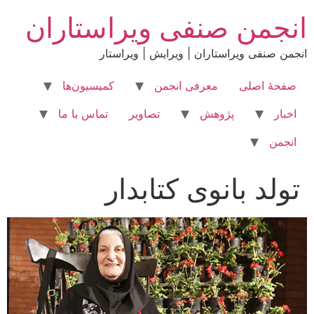
رش
انجمن صنفی ویراستاران
ه
حتوا
انجمن صنفی ویراستاران | ویرایش | ویراستار
صفحۀ اصلی
معرفی انجمن
کمیسیون‌ها
اخبار
پژوهش
تصاویر
تماس با ما
انجمن
تولد بانوی کتابدار