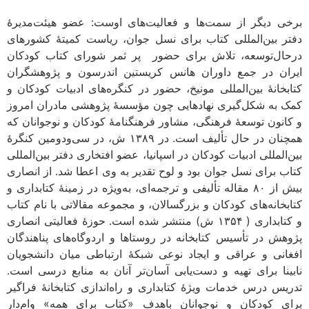
برخی دیگر از سمت‌ها و فعالیت‌های اوست: عضو هیئت‌مدیرۀ
دفتر بین‌المللی کتاب برای نسل جوان، ریاست کمیتۀ کشورهای
درحال‌توسعه، تلاش برای حضور پر ثمر شورای کتاب کودکان
ایران در جمع داوران هانس کریستین اندرسون و پژوهشگران
کتابخانۀ بین‌المللی مونیخ، حضور در کنگره‌های ادبیات کودکان و
کمک به شکل‌گیری نهادهایی چون مؤسسۀ پژوهشی مادران امروز
و کانون توسعۀ فرهنگی، مشاور فرهنگنامۀ کودکان و نوجوانان که
همچنان در حال تألیف است. در ۱۳۸۹ ش، در سی‌ودومین کنگرۀ
بین‌المللی ادبیات کودکان در اسپانیا، عضو افتخاری دفتر بین‌المللی
کتاب برای نسل جوان بود و لوح تقدیر به وی اعطا شد. از انصاری
بیش از ۸۰ مقاله تألیفی و ترجمه‌ای، به‌ویژه در زمینۀ کتابداری و
کتابخانه‌های کودکان و بزرگسالان، و مجموعه مقالاتی با نام کتاب
و کتابداری ( ۱۳۵۴ ش) منتشر شده است. حوزۀ فعالیتی انصاری
پژوهش در تأسیس کتابخانه در روستا‌ها و اردوگاه‌های پناهندگان
افغانی و عراقی و ایجاد نوعی شبکۀ ارتباطی میان دانشجویان
نابینا برای تهیه و دست‌یابی آسان‌تر آنان به منابع درسی است.
تدریس درس خدمات ویژۀ کتابداری و راه‌اندازی کتابخانۀ فراگیر
برای کودکان و نوجوانان باهدف «کتاب برای همه» وام‌دار