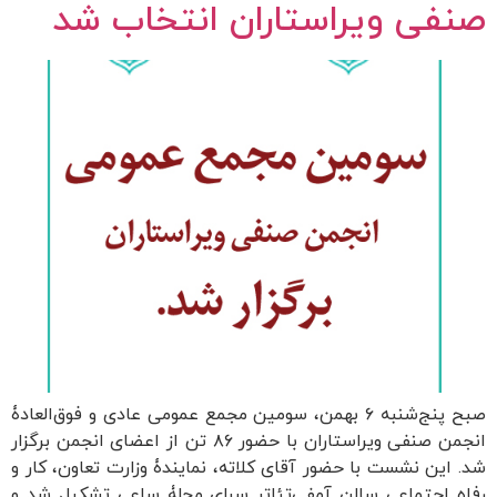
صنفی ویراستاران انتخاب شد
صبح پنج‌شنبه ۶ بهمن، سومین مجمع عمومی عادی و فوق‌العادۀ
انجمن صنفی ویراستاران با حضور ۸۶ تن از اعضای انجمن برگزار
شد. این نشست با حضور آقای کلاته، نمایندۀ وزارت تعاون، کار و
رفاه اجتماعی سالن آمفی‌تئاتر سرای محلۀ ساعی تشکیل شد و