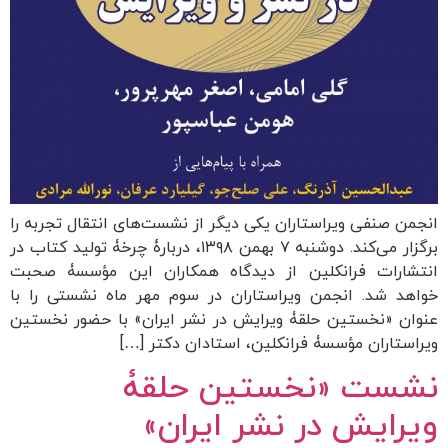
انجمن صنفی ویراستاران یکی دیگر از نشست‌های انتقال تجربه را
برگزار می‌کند. دوشنبه ۷ بهمن ۱۳۹۸، دربارۀ چرخۀ تولید کتاب در
انتشارات فرانکلین از دیدگاه همکاران این مؤسسۀ صحبت
خواهد شد. انجمن ویراستاران در سوم مهر ماه نشستی را با
عنوان «نخستین حلقۀ ویرایش در نشر ایران» با حضور نخستین
ویراستاران مؤسسۀ فرانکلین، استادان دکتر […]
نشست «نخستین حلقۀ
ویرایش در نشر ایران»