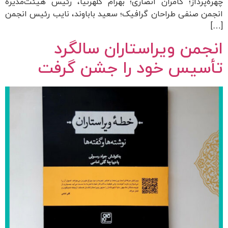
چهره‌پرداز؛ کامران انصاری؛ بهرام کلهرنیا، رئیس هیئت‌مدیرۀ
انجمن صنفی طراحان گرافیک؛ سعید باباوند، نایب رئیس انجمن
[…]
انجمن ویراستاران سالگرد
تأسیس خود را جشن گرفت