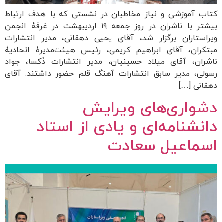
کتاب آموزشی و نیاز مخاطبان در نشستی که با هدف ارتباط
بیشتر با ناشران در روز جمعه ۱۹ اردیبهشت در غرفۀ انجمن
ویراستاران برگزار شد، آقای یحیی دهقانی، مدیر انتشارات
مبتکران، آقای ابراهیم کریمی، رئیس هیئت‌مدیرۀ اتحادیۀ
ناشران، آقای میلاد حسینیان، مدیر انتشارات دُکسا، جواد
رسولی، مدیر سابق انتشارات آهنگ قلم حضور داشتند. آقای
دهقانی […]
دشواری‌های ویرایش
دانشنامه‌ای و یادی از استاد
اسماعیل سعادت