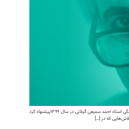
هم‌نشینی ویراستاران، مترجمان، نویسندگان و ناشران در روز ویراستار ۱۱ بهمن ۱۴۰۳ انجمن صنفی ویراستاران هم‌زمان با یکصد سالگی استاد احمد سمیعی گیلانی در سال ۱۳۹۹پیشنهاد کرد
لاش‌هایی که در […]