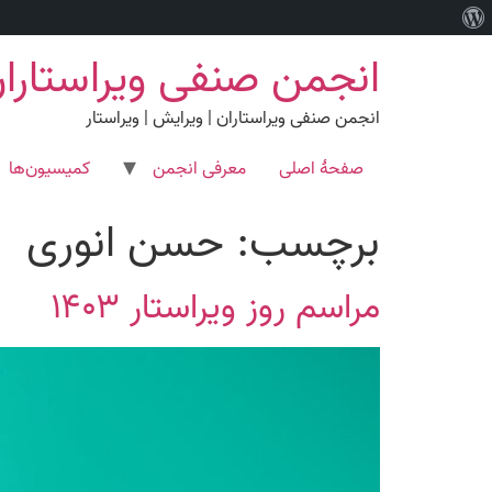
درباره
رش
وردپرس
انجمن صنفی ویراستارا
ه
حتوا
انجمن صنفی ویراستاران | ویرایش | ویراستار
صفحۀ اصلی
معرفی انجمن
کمیسیون‌ها
برچسب:
حسن انوری
مراسم روز ویراستار ۱۴۰۳