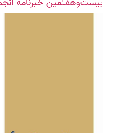
بیست‌وهفتمین خبرنامۀ انجم