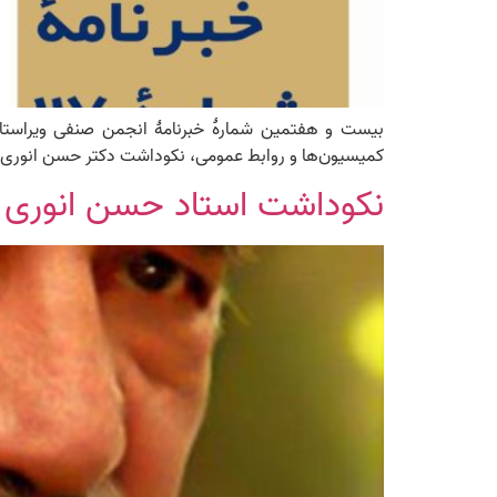
بیست و هفتمین شمارهٔ خبرنامهٔ انجمن صنفی ویراستا
کمیسیون‌ها و روابط عمومی، نکوداشت دکتر حسن انوری و بر
نکوداشت استاد حسن انوری